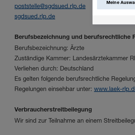
Meine Auswah
poststelle@sgdsued.rlp.de
sgdsued.rlp.de
Berufsbezeichnung und berufsrechtliche
Berufsbezeichnung: Ärzte
Zuständige Kammer: Landesärztekammer Rhe
Verliehen durch: Deutschland
Es gelten folgende berufsrechtliche Regelu
Regelungen einsehbar unter:
www.laek-rlp.
Verbraucherstreitbeilegung
Wir sind zur Teilnahme an einem Streitbeileg