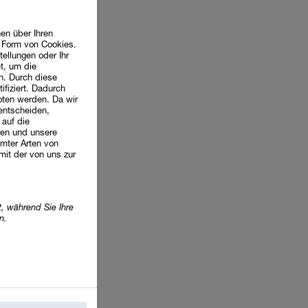
en über Ihren
n Form von Cookies.
tellungen oder Ihr
t, um die
n. Durch diese
ifiziert. Dadurch
oten werden. Da wir
 entscheiden,
 auf die
ren und unsere
mter Arten von
mit der von uns zur
, während Sie Ihre
n.