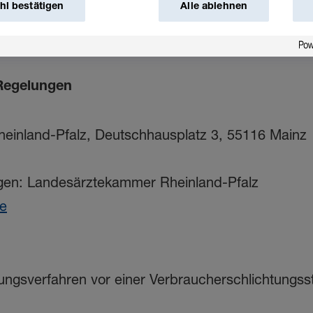
l bestätigen
Alle ablehnen
 Regelungen
inland-Pfalz, Deutschhausplatz 3, 55116 Mainz
ngen: Landesärztekammer Rheinland-Pfalz
de
ungsverfahren vor einer Verbraucherschlichtungsste