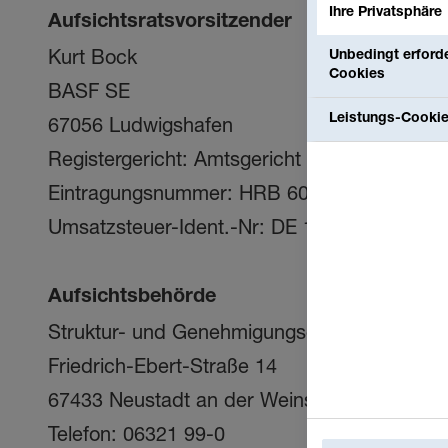
Ihre Privatsphäre
Aufsichtsratsvorsitzender
Kurt Bock
Unbedingt erforde
Cookies
BASF SE
Leistungs-Cooki
67056 Ludwigshafen
Registergericht: Amtsgericht Ludwigshafen
Eintragungsnummer: HRB 6000
Umsatzsteuer-Ident.-Nr: DE 149145247
Aufsichtsbehörde
Struktur- und Genehmigungsdirektion Süd
Friedrich-Ebert-Straße 14
67433 Neustadt an der Weinstraße
Telefon: 06321 99-0