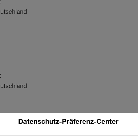
t
eutschland
t
eutschland
Datenschutz-Präferenz-Center
ade, Mary Kurian, Katja Scharpwinkel, Livio Tede